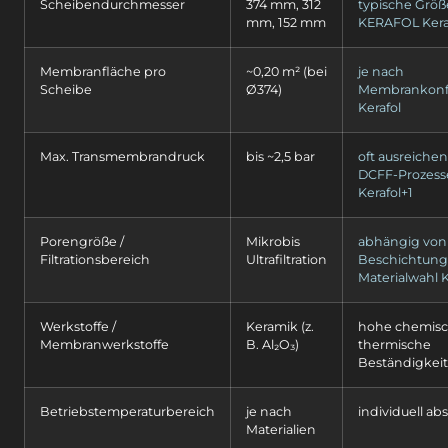
Scheibendurchmesser
374 mm, 312
typische Größ
mm, 152 mm
KERAFOL Kera
Membranfläche pro
~0,20 m² (bei
je nach
Scheibe
Ø374)
Membrankonfi
Kerafol
Max. Transmembrandruck
bis ~2,5 bar
oft ausreichen
DCFF-Prozess
Kerafol+1
Porengröße /
Mikrobis
abhängig von
Filtrationsbereich
Ultrafiltration
Beschichtung
Materialwahl K
Werkstoffe /
Keramik (z.
hohe chemisc
Membranwerkstoffe
B. Al₂O₃)
thermische
Beständigkeit
Betriebstemperaturbereich
je nach
individuell a
Materialien